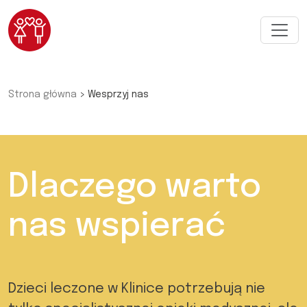
Przejdź do głównej treści
Strona główna
Wesprzyj nas
>
Dlaczego warto
nas wspierać
Dzieci leczone w Klinice potrzebują nie