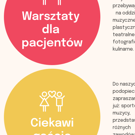
przebywa
na oddzia
muzyczne
plastyczn
teatraln
fotografi
kulinarne.
Do naszy
podopiec
zapraszani
już: spor
muzycy,
przedstaw
różnych
zawodów 