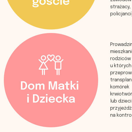
strażacy,
policjanci
Prowadzi
mieszkani
rodziców 
u których
przepro
transplan
komórek
krwiotwó
lub dzieci
przyjeżd
na kontro