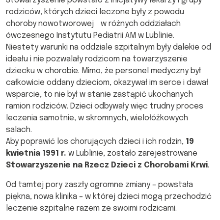
Stowarzyszenie powstało z inicjatywy lekarzy i grupy
rodziców, których dzieci leczone były z powodu
choroby nowotworowej w różnych oddziałach
ówczesnego Instytutu Pediatrii AM w Lublinie.
Niestety warunki na oddziale szpitalnym były dalekie od
ideału i nie pozwalały rodzicom na towarzyszenie
dziecku w chorobie. Mimo, że personel medyczny był
całkowicie oddany dzieciom, okazywał im serce i dawał
wsparcie, to nie był w stanie zastąpić ukochanych
ramion rodziców. Dzieci odbywały więc trudny proces
leczenia samotnie, w skromnych, wielołóżkowych
salach.
Aby poprawić los chorujących dzieci i ich rodzin,
19
kwietnia 1991 r.
w Lublinie, zostało zarejestrowane
Stowarzyszenie na Rzecz Dzieci z Chorobami Krwi
.
Od tamtej pory zaszły ogromne zmiany – powstała
piękna, nowa klinika – w której dzieci mogą przechodzić
leczenie szpitalne razem ze swoimi rodzicami.