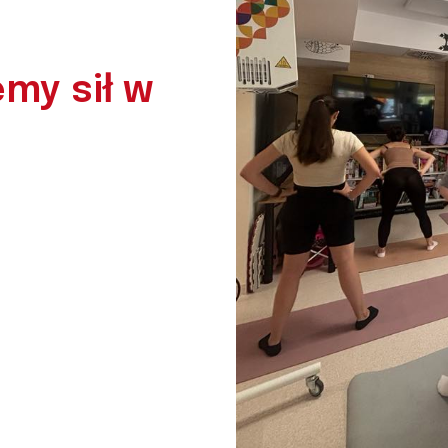
my sił w