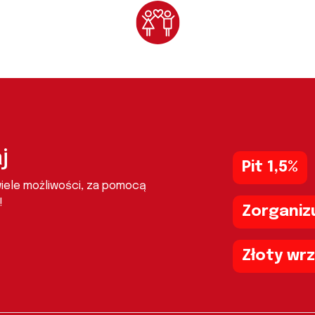
j
Pit 1,5%
wiele możliwości, za pomocą
!
Zorganizu
Złoty wr