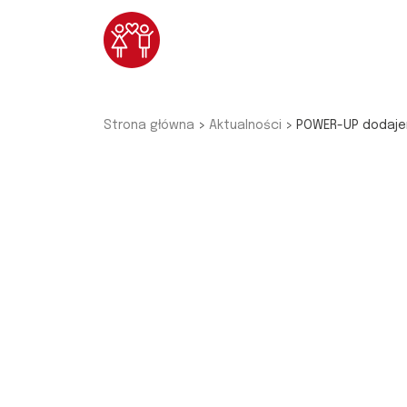
Przejdź do głównej treści
Strona główna
Aktualności
POWER-UP dodajem
>
>