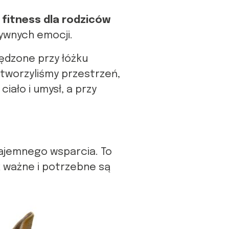
 fitness dla rodziców
tywnych emocji.
pędzone przy łóżku
stworzyliśmy przestrzeń,
iało i umysł, a przy
zajemnego wsparcia. To
k ważne i potrzebne są