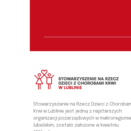
Stowarzyszenie na Rzecz Dzieci z Chorobam
Krwi w Lublinie jest jedną z najstarszych
organizacji pozarządowych w makroregioni
lubelskim, zostało założone w kwietniu