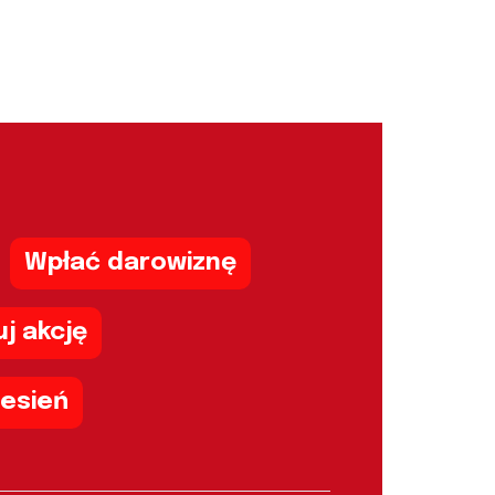
Wpłać darowiznę
j akcję
zesień