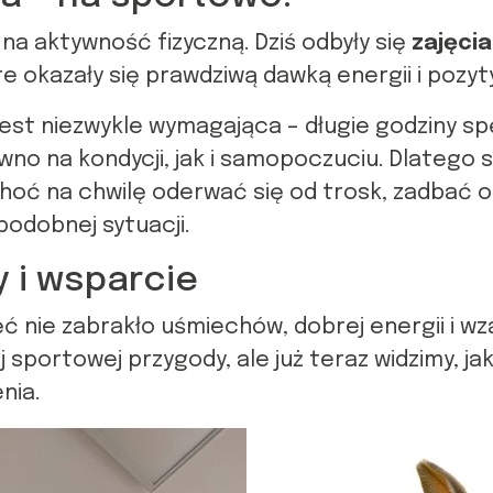
na aktywność fizyczną. Dziś odbyły się
zajęcia
re okazały się prawdziwą dawką energii i pozy
jest niezwykle wymagająca – długie godziny s
ówno na kondycji, jak i samopoczuciu. Dlatego 
oć na chwilę oderwać się od trosk, zadbać o c
podobnej sytuacji.
 i wsparcie
ęć nie zabrakło uśmiechów, dobrej energii i w
sportowej przygody, ale już teraz widzimy, ja
nia.